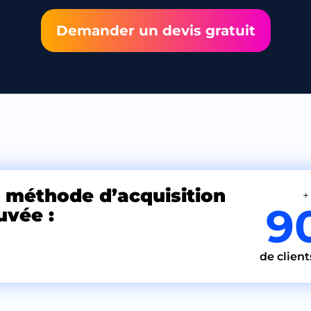
Demander un devis gratuit
 méthode d’acquisition
+
9
uvée :
de client