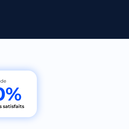
 de
0%
s satisfaits