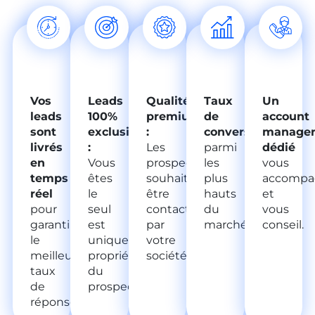
Vos
Leads
Qualité
Taux
Un
leads
100%
premium
de
account
sont
exclusifs
:
conversion
manage
livrés
:
Les
parmi
dédié
en
Vous
prospects
les
vous
temps
êtes
souhaitent
plus
accompa
réel
le
être
hauts
et
pour
seul
contactés
du
vous
garantir
est
par
marché.
conseil.
le
unique
votre
meilleur
propriétaire
société.
taux
du
de
prospect.
réponse.