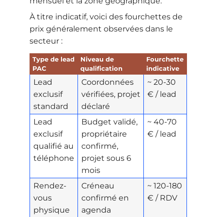
mensuel et la zone géographique.
À titre indicatif, voici des fourchettes de
prix généralement observées dans le
secteur :
Type de lead
Niveau de
Fourchette
PAC
qualification
indicative
Lead
Coordonnées
~ 20-30
exclusif
vérifiées, projet
€ / lead
standard
déclaré
Lead
Budget validé,
~ 40-70
exclusif
propriétaire
€ / lead
qualifié au
confirmé,
téléphone
projet sous 6
mois
Rendez-
Créneau
~ 120-180
vous
confirmé en
€ / RDV
physique
agenda