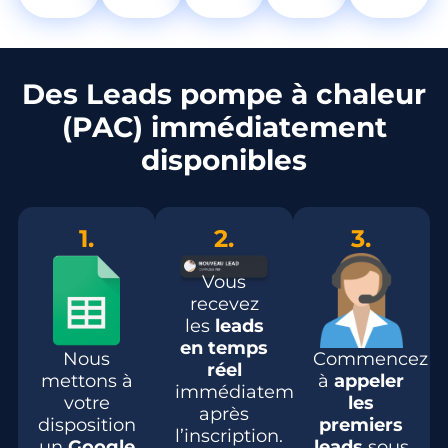
Des Leads pompe à chaleur
(PAC) immédiatement
disponibles
1.
2.
3.
Vous
recevez
les
leads
en temps
Nous
Commencez
réel
mettons à
à
appeler
immédiatement
votre
les
après
disposition
premiers
l’inscription.
un
Google
leads
sous