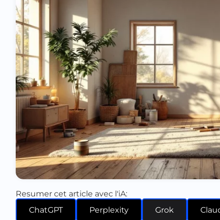
Resumer cet article avec l'iA:
ChatGPT
Perplexity
Grok
Clau