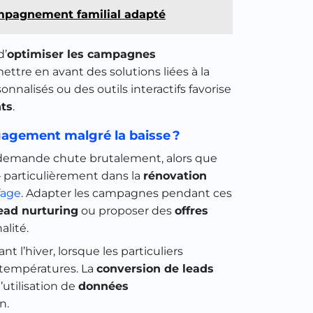
ompagnement familial adapté
d’
optimiser les campagnes
ettre en avant des solutions liées à la
onnalisés ou des outils interactifs favorise
nts
.
gagement malgré la baisse ?
 demande chute brutalement, alors que
 particulièrement dans la
rénovation
fage
. Adapter les campagnes pendant ces
ead nurturing
ou proposer des
offres
alité.
 l’hiver, lorsque les particuliers
s températures. La
conversion de leads
’utilisation de
données
n.