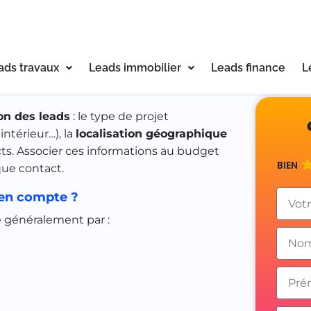
 pour la rénovation
certains restent essentiels pour le marché
lement en tête, car il conditionne tant la
ées par votre entreprise, notamment lors
ion des leads
: le type de projet
ntérieur…), la
localisation géographique
ts. Associer ces informations au budget
que contact.
 en compte ?
énéralement par :