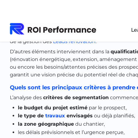
Les bases de la segmentation des leads
Plusieurs
critères de segmentation
existent, mais 
de la rénovation. Le
budget du projet
figure naturel
faisabilité qu’une grande partie des options propos
de la gestion des
Leads rénovation
.
D’autres éléments interviennent dans la
qualificat
(rénovation énergétique, extension, aménagement i
ou encore les besoins/attentes précises des prospec
garantit une vision précise du potentiel réel de cha
Quels sont les principaux critères à prendre
L’analyse des
critères de segmentation
commence g
le budget du projet estimé
par le prospect,
le type de
travaux
envisagés
ou déjà planifiés,
la zone géographique
du chantier,
les délais prévisionnels et l’urgence perçue,