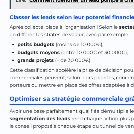
Lire:
Comment identifier un lead pompe à chale
Classer les leads selon leur potentiel financi
Après collecte, place à l’organisation ! Selon le
secteu
en différentes strates de valeur, avec par exemple :
petits budgets
(moins de 10 000€),
budgets moyens
(entre 10 000€ et 30 000€),
grands projets
(+ de 30 000€).
Cette classification accélère la prise de décision pou
commerciales peuvent, selon leurs priorités, concent
porteurs ou mettre en place des offres adaptées à 
Optimiser sa stratégie commerciale gr
Avoir une base parfaitement qualifiée démultiplie l
segmentation des leads
rend chaque action plus pr
le conseil proposé à chaque étape du tunnel de ven