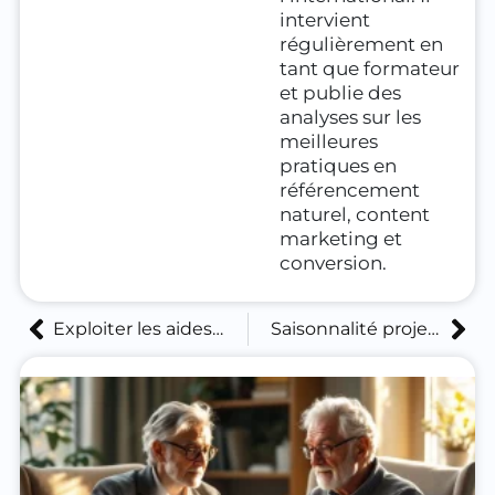
intervient
régulièrement en
tant que formateur
et publie des
analyses sur les
meilleures
pratiques en
référencement
naturel, content
marketing et
conversion.
Exploiter les aides handicap pour qualifier efficacement ses leads pmr
Saisonnalité projets PMR : comment adapter sa stratégie d’acquisition de leads tout au long de l’année