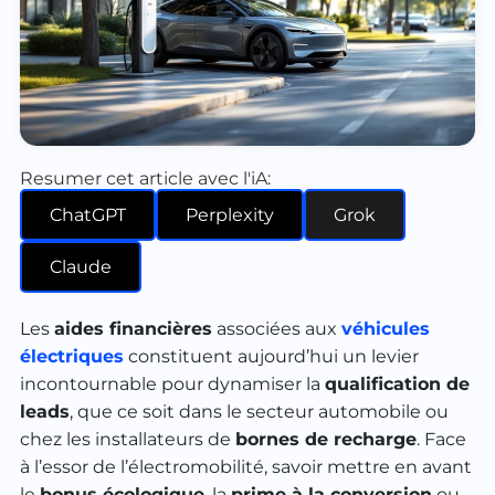
Resumer cet article avec l'iA:
ChatGPT
Perplexity
Grok
Claude
Les
aides financières
associées aux
véhicules
électriques
constituent aujourd’hui un levier
incontournable pour dynamiser la
qualification de
leads
, que ce soit dans le secteur automobile ou
chez les installateurs de
bornes de recharge
. Face
à l’essor de l’électromobilité, savoir mettre en avant
le
bonus écologique
, la
prime à la conversion
ou