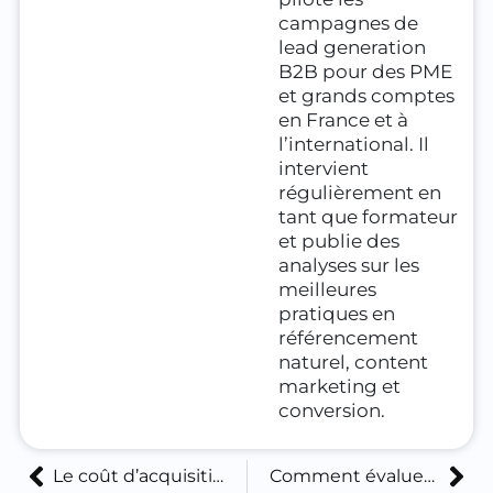
campagnes de
lead generation
B2B pour des PME
et grands comptes
en France et à
l’international. Il
intervient
régulièrement en
tant que formateur
et publie des
analyses sur les
meilleures
pratiques en
référencement
naturel, content
marketing et
conversion.
Le coût d’acquisition idéal pour un lead borne de recharge rentable : décoder la performance et la rentabilité
Comment évaluer le potentiel d’installation multiple à partir d’un lead pour des bornes de recharge ?