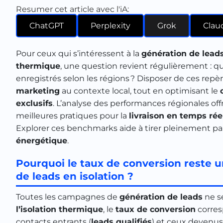
Resumer cet article avec l'iA:
ChatGPT
Perplexity
Grok
Clau
Pour ceux qui s’intéressent à la
génération de lead
thermique
, une question revient régulièrement : qu
enregistrés selon les régions ? Disposer de ces rep
marketing
au contexte local, tout en optimisant le
exclusifs
. L’analyse des performances régionales offre
meilleures pratiques pour la
livraison en temps rée
Explorer ces benchmarks aide à tirer pleinement par
énergétique
.
Pourquoi le taux de conversion reste u
de leads en isolation ?
Toutes les campagnes de
génération de leads
ne se
l’isolation thermique
, le
taux de conversion
corres
contacts entrants (
leads qualifiés
) et ceux devenus 