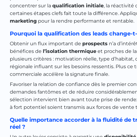
concentrer sur la
qualification initiale
, la réactivit
certaines étapes clefs fait toute la différence. Appli
marketing
pour la rendre performante et rentable.
Pourquoi la qualification des leads change-t-
Obtenir un flux important de
prospects
n’a d’intérê
bénéfices de
l’isolation thermique
et proches de la
plusieurs critères : motivation réelle, type d’habitat,
régionale influant sur les besoins ressentis. Plus ce 
commerciale accélère la signature finale.
Favoriser la relation de confiance dès le premier co
demandes fantômes et de réduire considérablement 
sélection intervient bien avant toute prise de rende
à fort potentiel soient transmis aux forces de vente
Quelle importance accorder à la fluidité de t
réel ?
Un autre levier consiste à garantir une
disponibilit