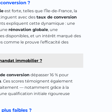
e conversion ?
ie
est forte, telles que l’Île-de-France, la
stinguent avec des
taux de conversion
ents expliquent cette dynamique : une
 une
rénovation globale
, une
es disponibles, et un intérêt marqué des
s comme le prouve l’efficacité des
mandat immobilier ?
 de conversion
dépasser 16 % pour
s
. Ces scores témoignent également
e traitement — notamment grâce à la
ne qualification initiale rigoureuse
plus faibles ?